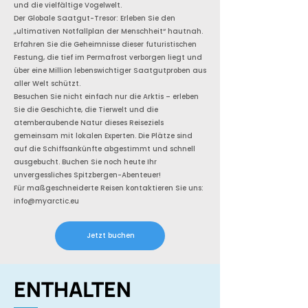
und die vielfältige Vogelwelt.
Der Globale Saatgut-Tresor: Erleben Sie den
„ultimativen Notfallplan der Menschheit“ hautnah.
Erfahren Sie die Geheimnisse dieser futuristischen
Festung, die tief im Permafrost verborgen liegt und
über eine Million lebenswichtiger Saatgutproben aus
aller Welt schützt.
Besuchen Sie nicht einfach nur die Arktis – erleben
Sie die Geschichte, die Tierwelt und die
atemberaubende Natur dieses Reiseziels
gemeinsam mit lokalen Experten. Die Plätze sind
auf die Schiffsankünfte abgestimmt und schnell
ausgebucht. Buchen Sie noch heute Ihr
unvergessliches Spitzbergen-Abenteuer!
Für maßgeschneiderte Reisen kontaktieren Sie uns:
info@myarctic.eu
Jetzt buchen
ENTHALTEN