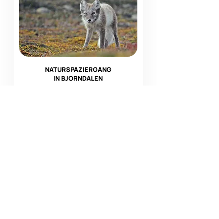
NATURSPAZIERGANG
IN BJORNDALEN
Erleben Sie die aufregenden
Wildtierwanderungen von Bjorndalen
und tauchen Sie ein in atemberaubende
Landschaften! Unsere passionierten
Guides vermitteln Ihnen faszinierende
Einblicke in das lokale Ökosystem.
Mehr entdecken