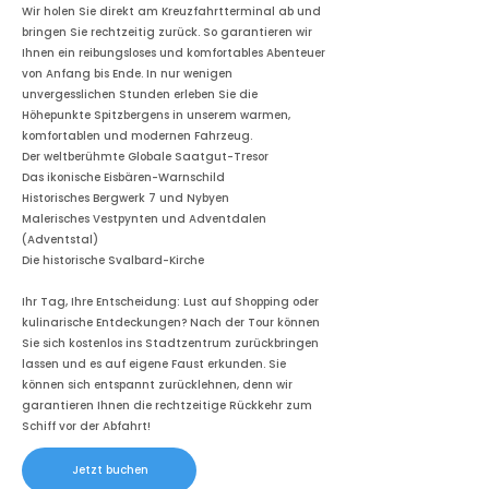
Wir holen Sie direkt am Kreuzfahrtterminal ab und
bringen Sie rechtzeitig zurück. So garantieren wir
Ihnen ein reibungsloses und komfortables Abenteuer
von Anfang bis Ende. In nur wenigen
unvergesslichen Stunden erleben Sie die
Höhepunkte Spitzbergens in unserem warmen,
komfortablen und modernen Fahrzeug.
Der weltberühmte Globale Saatgut-Tresor
Das ikonische Eisbären-Warnschild
Historisches Bergwerk 7 und Nybyen
Malerisches Vestpynten und Adventdalen
(Adventstal)
Die historische Svalbard-Kirche
Ihr Tag, Ihre Entscheidung: Lust auf Shopping oder
kulinarische Entdeckungen? Nach der Tour können
Sie sich kostenlos ins Stadtzentrum zurückbringen
lassen und es auf eigene Faust erkunden. Sie
können sich entspannt zurücklehnen, denn wir
garantieren Ihnen die rechtzeitige Rückkehr zum
Schiff vor der Abfahrt!
Jetzt buchen