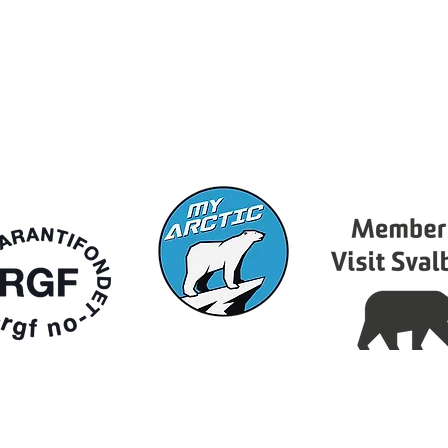
Email:
info@myarctic.eu
Org no: 934 057 899
General Terms & Conditions