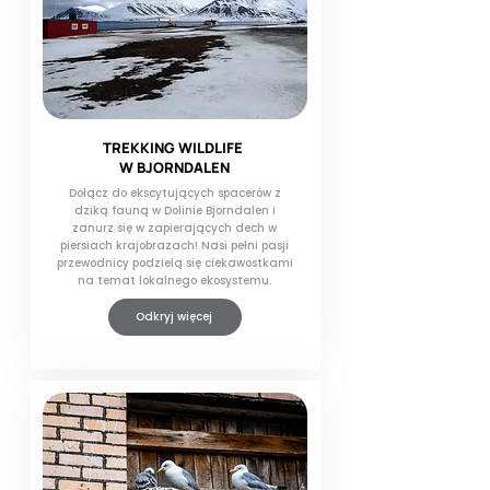
TREKKING WILDLIFE
W BJORNDALEN
Dołącz do ekscytujących spacerów z
dziką fauną w Dolinie Bjorndalen i
zanurz się w zapierających dech w
piersiach krajobrazach! Nasi pełni pasji
przewodnicy podzielą się ciekawostkami
na temat lokalnego ekosystemu.
Odkryj więcej