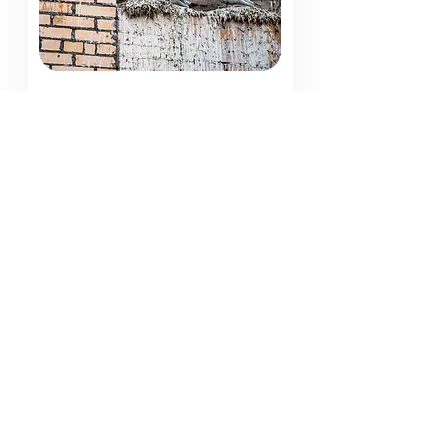
FUGLEFJELLA -
PTASI KLIF
Prawdziwy spacer wśród natury przez
rozległą dolinę Bjørndalen – obszar pełen
roślinności i zwierząt, gdzie możemy
mieć okazję zaobserwować dzikie
zwierzęta, takie jak lis polarny czy renifer
svalbardzki.
Odkryj więcej