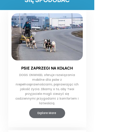
pozostających poza naszą kontrolą.
Zalecamy posiadanie ważnego
ubezpieczenia podróżnego.
PSIE ZAPRZEGI NA KOŁACH
DOGS ONWHEEL oferuje rozwiązania
mobilne dla psów z
niepełnosprawnościami, poprawiając ich
jakość życia. Dbamy o to, aby Twoi
przyjaciele mogli cieszyć się
codziennymi przygodami z komfortem i
łatwością.
Explore More