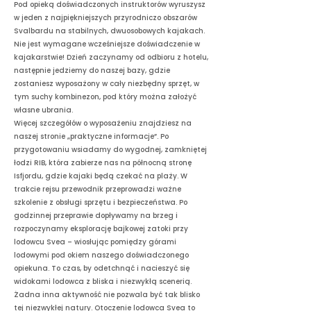
Pod opieką doświadczonych instruktorów wyruszysz
w jeden z najpiękniejszych przyrodniczo obszarów
Svalbardu na stabilnych, dwuosobowych kajakach.
Nie jest wymagane wcześniejsze doświadczenie w
kajakarstwie! Dzień zaczynamy od odbioru z hotelu,
następnie jedziemy do naszej bazy, gdzie
zostaniesz wyposażony w cały niezbędny sprzęt, w
tym suchy kombinezon, pod który można założyć
własne ubrania.
Więcej szczegółów o wyposażeniu znajdziesz na
naszej stronie „praktyczne informacje”. Po
przygotowaniu wsiadamy do wygodnej, zamkniętej
łodzi RIB, która zabierze nas na północną stronę
Isfjordu, gdzie kajaki będą czekać na plaży. W
trakcie rejsu przewodnik przeprowadzi ważne
szkolenie z obsługi sprzętu i bezpieczeństwa. Po
godzinnej przeprawie dopływamy na brzeg i
rozpoczynamy eksplorację bajkowej zatoki przy
lodowcu Svea – wiosłując pomiędzy górami
lodowymi pod okiem naszego doświadczonego
opiekuna. To czas, by odetchnąć i nacieszyć się
widokami lodowca z bliska i niezwykłą scenerią.
Żadna inna aktywność nie pozwala być tak blisko
tej niezwykłej natury. Otoczenie lodowca Svea to