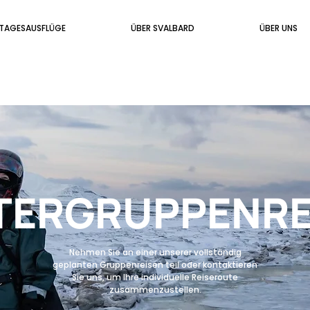
TAGESAUSFLÜGE
ÜBER SVALBARD
ÜBER UNS
TERGRUPPENRE
Nehmen Sie an einer unserer vollständig
geplanten Gruppenreisen teil oder kontaktieren
Sie uns, um Ihre individuelle Reiseroute
zusammenzustellen.