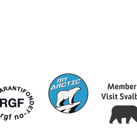
Email:
info@myarctic.eu
Org no: 934 057 899